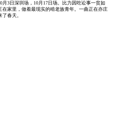
0月3日深圳场，10月17日场。比力因吃讼事一贫如
正在家里，做着最现实的啃老族青年。一曲正在亦庄
来了春天。