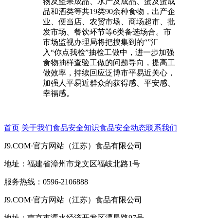
物及坚果成品、水产及成品、蛋及蛋成
品和酒类等共19类90余种食物，出产企
业、便当店、农贸市场、商场超市、批
发市场、餐饮环节等6类备选场合。市
市场监视办理局将把搜集到的“”汇
入“你点我检”抽检工做中，进一步加强
食物抽样查验工做的问题导向，提高工
做效率，持续回应泛博市平易近关心，
加强人平易近群众的获得感、平安感、
幸福感。
首页
关于我们
食品安全知识
食品安全动态
联系我们
J9.COM·官方网站（江苏）食品有限公司
地址：福建省漳州市龙文区福岐北路1号
服务热线：0596-2106888
J9.COM·官方网站（江苏）食品有限公司
地址：南京市溧水经济开发区溧星路97号