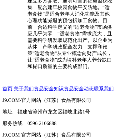
建立多方参取、通明可查的社会监视收
集，配合建牢校园食物平安防地。“适
老食物”是适合老年人消化功能及其他
心理功能减退的预包拆加工食物。目
前，合适科学定义的“适老食物”市场供
应几乎为零，“适老食物”需求庞大，且
需要科学研发取规范化出产。以企业为
从体，产学研政配合发力，支撑和鞭
策“适老食物”从专业概念向财产成长，
让“适老食物”成为填补老年人养分缺口
和糊口质量的主要构成部门。
首页
关于我们
食品安全知识
食品安全动态
联系我们
J9.COM·官方网站（江苏）食品有限公司
地址：福建省漳州市龙文区福岐北路1号
服务热线：0596-2106888
J9.COM·官方网站（江苏）食品有限公司