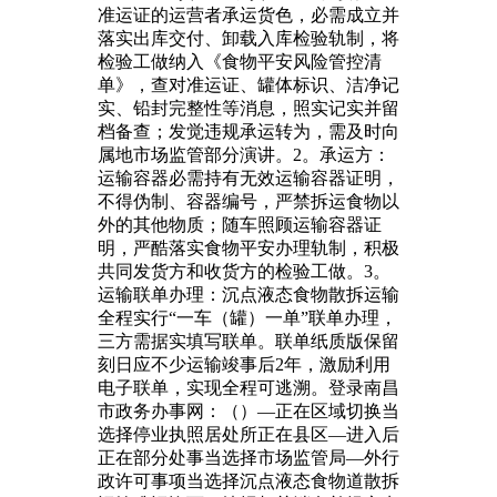
准运证的运营者承运货色，必需成立并
落实出库交付、卸载入库检验轨制，将
检验工做纳入《食物平安风险管控清
单》，查对准运证、罐体标识、洁净记
实、铅封完整性等消息，照实记实并留
档备查；发觉违规承运转为，需及时向
属地市场监管部分演讲。2。承运方：
运输容器必需持有无效运输容器证明，
不得伪制、容器编号，严禁拆运食物以
外的其他物质；随车照顾运输容器证
明，严酷落实食物平安办理轨制，积极
共同发货方和收货方的检验工做。3。
运输联单办理：沉点液态食物散拆运输
全程实行“一车（罐）一单”联单办理，
三方需据实填写联单。联单纸质版保留
刻日应不少运输竣事后2年，激励利用
电子联单，实现全程可逃溯。登录南昌
市政务办事网：（）—正在区域切换当
选择停业执照居处所正在县区—进入后
正在部分处事当选择市场监管局—外行
政许可事项当选择沉点液态食物道散拆