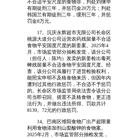
不合适平安尺度的食物罪，判处刘继华
有期徒刑三年，并惩罚金20万元；判处
韩国兰有期徒刑二年，缓刑三年，并惩
罚金8万元。
17。沉庆永辉超市无限公司长命区
桃源大道分公司运营农药残留量不合适
食物平安国度尺度的新姜案。2025年4
月，市场监管部分抽检发觉，该分公司
（担任人：陈均）发卖的新姜检出毒死
蜱残留量不合适食物平安国度尺度。经
查，该分公司虽履行了进货检验权利，
能照实申明不及格食物来历，但因年内
遭到过其他行政惩罚，不合适不予惩罚
的。长命区市场监管局依法责令该分公
司当即召回、措置不及格食物，更正违
法行为，并做出违法所得、罚款共计
8139。72元的行政惩罚。
14。巴南区维阳食物厂出产超限量
利用食物添加剂山梨酸钾的食物案。
2025年2月，市场监管部分抽检发觉，