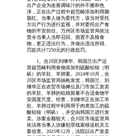
出产企业为改善调味汁的外不雅和色
泽，正在出产过程中超范畴添加利用胭
脂红。当事人做为委托方，该当对受托
方出产行为进行监视，并对委托出产食
物的平安担任。万州区市场监管局依法
责令当事人当即召回、措置不及格食
物，更正违法行为，并做出违法所得、
罚款共计7250元的行政惩罚。
1。合川区刘继华、韩国兰出产运
营超范畴利用食物添加剂硫酸铝铵（明
矾）的羊肚、羊肺案。2024年10月，合
川区市场监管局抽检发觉，韩国兰、刘
继华正在农贸市场摊位及门市加工发卖
的羊肚、羊肺的铝残留量不合适食物平
安国度尺度。经查，刘继华正在加工羊
肚、羊肺过程中利用用于肉类加工的硫
酸铝铵（明矾），并交由韩国兰进行发
卖。涉案金额较大，合川区市场监管局
依法将当事人涉嫌犯罪线索移送机关立
案侦查。2025年12月，法院以出产发卖