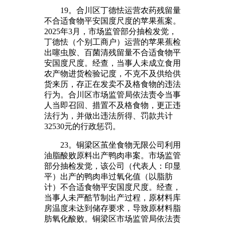
19。合川区丁德怯运营农药残留量
不合适食物平安国度尺度的苹果蕉案。
2025年3月，市场监管部分抽检发觉，
丁德怯（个别工商户）运营的苹果蕉检
出噻虫胺、百菌清残留量不合适食物平
安国度尺度。经查，当事人未成立食用
农产物进货检验记度，不克不及供给供
货来历，存正在发卖不及格食物的违法
行为。合川区市场监管局依法责令当事
人当即召回、措置不及格食物，更正违
法行为，并做出违法所得、罚款共计
32530元的行政惩罚。
23。铜梁区茧坐食物无限公司利用
油脂酸败原料出产鸭肉串案。市场监管
部分抽检发觉，该公司（代表人：印显
平）出产的鸭肉串过氧化值（以脂肪
计）不合适食物平安国度尺度。经查，
当事人未严酷节制出产过程，原材料库
房温度未达到储存要求，导致原材料脂
肪氧化酸败。铜梁区市场监管局依法责