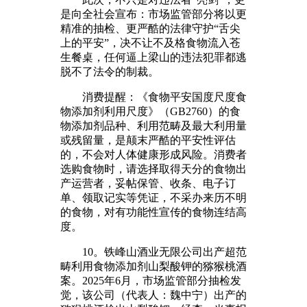
是向全社会宣布：市场监管部分将以更
精准的抽检、更严酷的法律守护“舌尖
上的平安”，决不让不及格食物流入苍
生餐桌，任何逼上梁山的违法犯罪都逃
脱不了法令的制裁。
消费提醒：《食物平安国度尺度食
物添加剂利用尺度》（GB2760）的食
物添加剂品种、利用范畴及最大利用量
或残留量，是颠末严酷的平安性评估
的，不会对人体健康形成风险。消费者
选购食物时，请选择取得天分的食物出
产运营者，妥帖保管、收条、电子订
单、领取记实等凭证，不采办来历不明
的食物，对有功能性宣传的食物连结高
度。
10。铁峰山酒业无限公司出产超范
畴利用食物添加剂山梨酸钾的猕猴桃酒
案。2025年6月，市场监管部分抽检发
觉，该公司（代表人：魏中宁）出产的