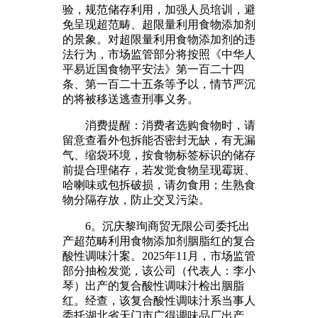
验，规范储存利用，加强人员培训，避
免呈现超范畴、超限量利用食物添加剂
的景象。对超限量利用食物添加剂的违
法行为，市场监管部分将按照《中华人
平易近国食物平安法》第一百二十四
条、第一百二十五条等予以，情节严沉
的将被移送逃查刑事义务。
消费提醒：消费者选购食物时，请
留意查看外包拆能否密封无缺，有无漏
气、缩袋环境，按食物标签标识的储存
前提合理储存，若发觉食物呈现霉斑、
哈喇味或包拆破损，请勿食用；生熟食
物分隔存放，防止交叉污染。
6。沉庆黎珣商贸无限公司委托出
产超范畴利用食物添加剂胭脂红的复合
酸性调味汁案。2025年11月，市场监管
部分抽检发觉，该公司（代表人：李小
琴）出产的复合酸性调味汁检出胭脂
红。经查，该复合酸性调味汁系当事人
委托湖北省天门市广得调味品厂出产，