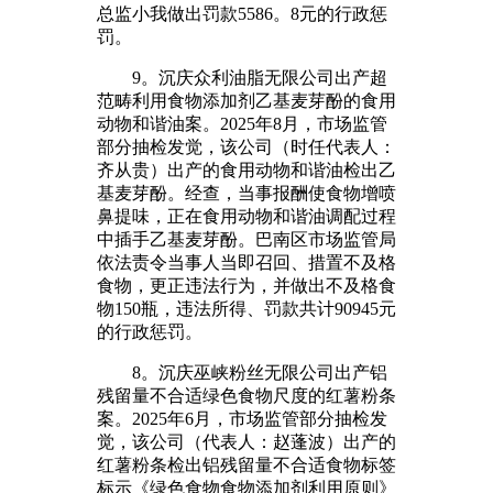
总监小我做出罚款5586。8元的行政惩
罚。
9。沉庆众利油脂无限公司出产超
范畴利用食物添加剂乙基麦芽酚的食用
动物和谐油案。2025年8月，市场监管
部分抽检发觉，该公司（时任代表人：
齐从贵）出产的食用动物和谐油检出乙
基麦芽酚。经查，当事报酬使食物增喷
鼻提味，正在食用动物和谐油调配过程
中插手乙基麦芽酚。巴南区市场监管局
依法责令当事人当即召回、措置不及格
食物，更正违法行为，并做出不及格食
物150瓶，违法所得、罚款共计90945元
的行政惩罚。
8。沉庆巫峡粉丝无限公司出产铝
残留量不合适绿色食物尺度的红薯粉条
案。2025年6月，市场监管部分抽检发
觉，该公司（代表人：赵蓬波）出产的
红薯粉条检出铝残留量不合适食物标签
标示《绿色食物食物添加剂利用原则》