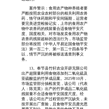
案件警示：食用农产物种养殖者要
严酷按照农业农村部分的相关利用农兽
药，恪守休药期和平安间隔期，运营者
要完美进货检验记实，上市的食用农产
物中农兽药的残留量合适食物平安尺
度、国度相关。对市场发卖食用农产物
农兽药残留超标的违法行为，市场监管
部分将按照《中华人平易近国食物平安
法》第一百二十、第一百二十四条等予
以，情节严沉的将被移送逃查刑事义
务。
13。奉节县竹轩农业开辟无限公司
出产超限量利用食物添加剂二氧化硫及
亚硫酸盐的竹笋成品案。2025年10月，
市场监管部分抽检发觉，该公司（代表
人：陈克英）出产的竹笋成品二氧化硫
残留量不合适食物平安国度尺度。经
查，该公司出产过程管控严沉缺失，未
按开展出厂查验，且食物平安员龚光恩