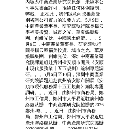
內容系中商產業研究院原創，未經本公
司事先書面許可，拒絕任何体例復制、
轉載。 正在此，我們誠意向您推薦鑒
別咨詢公司實力的次要方式。5月9日，
中商產業董事長、研究院執行院長楊云
率福美投資、城市之光、華夏鯤鵬集
團、創維光伏、中國國土經濟。。。5
月9日，中商產業董事長、研究院執行
院長楊云率福美投資、城市之光、華夏
鯤鵬集團、創維光伏、深圳中商產業研
究院課題組赴貴州省安順市開展《安順
市現代服務業十五五規劃》編制專題調
研。。。5月6日至10日，深圳中商產業
研究院課題組赴貴州省安順市開展《安
順市現代服務業十五五規劃》編制專題
調研。。。近日，由鄭州市商務局、鄭
州市工信局、鄭州市人平易近駐廣州聯
絡處从辦，中商產業研究院協辦的2026
鄭州-粵。。。近日，由鄭州市商務
局、鄭州市工信局、鄭州市人平易近駐
廣州聯絡處从辦，中商產業研究院協辦
的2026鄭州-粵。。。2026年4月23日，