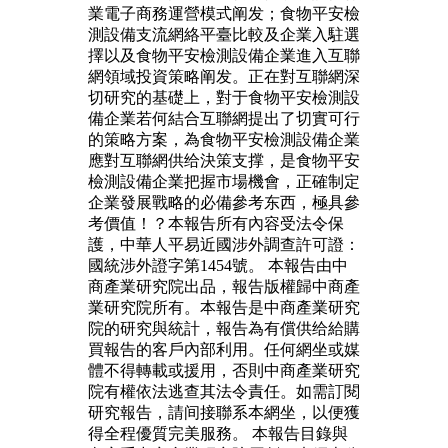
業電子商務運營模式阐发；食物平安檢
測設備支流網絡平臺比較及企業入駐選
擇以及食物平安檢測設備企業進入互聯
網領域投資策略阐发。正在對互聯網深
切研究的基礎上，對于食物平安檢測設
備企業若何結合互聯網提出了切實可行
的策略方案，為食物平安檢測設備企業
應對互聯網供给決策支撑，是食物平安
檢測設備企業把握市場機會，正確制定
企業發展戰略的必備參考东西，極具參
考價值！？本報告所有內容受法令保
護，中華人平易近國涉外調查許可證：
國統涉外證字第1454號。 本報告由中
商產業研究院出品，報告版權歸中商產
業研究院所有。本報告是中商產業研究
院的研究與統計，報告為有償供给給購
買報告的客戶內部利用。任何網坐或媒
體不得轉載或援用，否則中商產業研究
院有權依法逃查其法令責任。如需訂閱
研究報告，請间接聯系本網坐，以便獲
得全程優質完美服務。 本報告目錄與