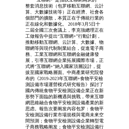
整套消息技術（包罗移動互聯網、云計
算、大數據技術等）正在經濟、社會各
個部門的擴散，本質正在于傳統行業的
正在線化和數據化。 2018年3月5日十
二屆全國三次會議上，李克強總理正在
工做報告中提出“互聯網+”行動計劃，
推動移動互聯網、云計算、大數據、物
聯網等與現代制制業結合，促進電子商
務、工業互聯網和互聯網金融健康發
展，引導互聯網企業拓展國際市場，正
式將“互聯網+”納入國家頂層設計，提
拔至國家戰略層面。中商產業研究院發
布的《2019-2023年互聯網+食物平安檢
測設備市場運營模式研究報告》探討了
國內傳統食物平安檢測設備企業正在新
形勢下面臨的新機遇與挑戰，帶來互聯
網思維融合食物平安檢測設備產業的新
思虑。報告次要阐发內容包罗：食物平
安檢測設備行業市場規模與電商未來空
間預測；食物平安檢測設備企業轉型電
子商務戰略阐发；食物平安檢測設備行