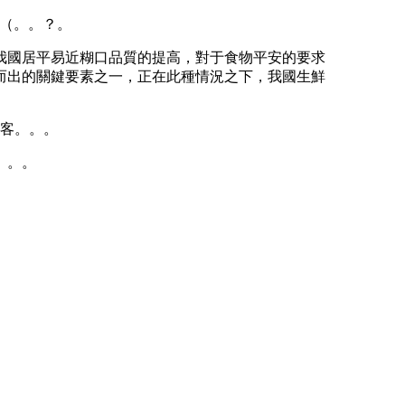
態（。。？。
國居平易近糊口品質的提高，對于食物平安的要求
而出的關鍵要素之一，正在此種情況之下，我國生鮮
（客。。。
。。。