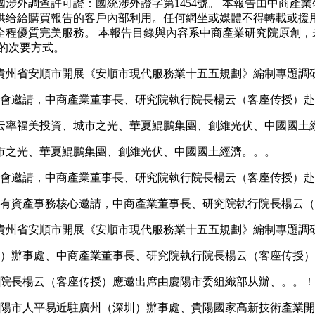
外調查許可證：國統涉外證字第1454號。 本報告由中商產業
供给給購買報告的客戶內部利用。任何網坐或媒體不得轉載或援
全程優質完美服務。 本報告目錄與內容系中商產業研究院原創，
的次要方式。
貴州省安順市開展《安順市現代服務業十五五規劃》編制專題調
員會邀請，中商產業董事長、研究院執行院長楊云（客座传授）
率福美投資、城市之光、華夏鯤鵬集團、創維光伏、中國國土
之光、華夏鯤鵬集團、創維光伏、中國國土經濟。。。
員會邀請，中商產業董事長、研究院執行院長楊云（客座传授）
公有資產事務核心邀請，中商產業董事長、研究院執行院長楊云
貴州省安順市開展《安順市現代服務業十五五規劃》編制專題調
深圳）辦事處、中商產業董事長、研究院執行院長楊云（客座传授
行院長楊云（客座传授）應邀出席由慶陽市委組織部从辦、。。！
貴陽市人平易近駐廣州（深圳）辦事處、貴陽國家高新技術產業