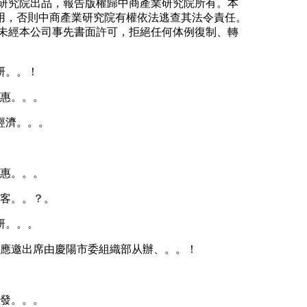
研究院出品，報告版權歸中商產業研究院所有。本
用，否則中商產業研究院有權依法逃查其法令責任。
未經本公司事先書面許可，拒絕任何体例復制、轉
研。。！
赴惠。。。
經濟。。。
赴惠。。。
（客。。？。
研。。。
）應邀出席由慶陽市委組織部从辦、。。！
開發。。。