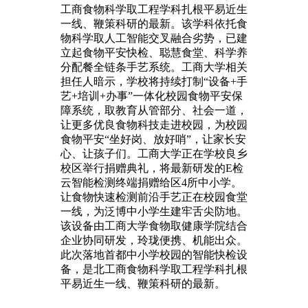
工商食物科学取工程学科扎根平易近生
一线、鞭策科研的最新。该学科依托食
物科学取人工智能交叉融合劣势，已建
立起食物平安快检、聪慧食堂、科学养
分配餐全链条手艺系统。工商大学相关
担任人暗示，学校将持续打制“设备+手
艺+培训+办事”一体化校园食物平安保
障系统，取教育从管部分、社会一道，
让更多优良食物科技走进校园，为校园
食物平安“坐好岗、放好哨”，让家长安
心、让孩子们。工商大学正在学校良乡
校区举行捐赠典礼，将最新研发的E检
云智能检测终端捐赠给区4所中小学。
让食物快速检测前沿手艺正在校园食堂
一线，为泛博中小学生建牢舌尖防地。
该设备由工商大学食物取健康学院结合
企业协同研发，玲珑便携、机能出众。
此次落地首都中小学校园的智能快检设
备，是北工商食物科学取工程学科扎根
平易近生一线、鞭策科研的最新。