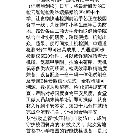
（记者施剑松）日前，将最新研发的E
检云智能检测终端捐赠给区4所中小
学。让食物快速检测前沿手艺正在校园
食堂一线，为泛博中小学生建牢舌尖防
地。该设备由工商大学食物取健康学院
结合企业协同研发，玲珑便携、机能出
众。蔬果、便可间接上机检测。单通道
检测8分钟即可出具成果，八通道同步
检测仅需20分钟，可以或许精准筛查无
机磷、氨基甲酸酯、拟除虫菊酯、无机
氯等多类农药残留，检测效率取精确度
兼备。设备配套一盒一码一体化试剂盒
及专属E检云微信小法式，全程检测可
溯源、数据从动留存、检测演讲规范可
查，严酷对标国度食物平安尺度。食堂
工做人员颠末简单培训即可操做，从食
材入库到平安鉴定，短短十几分钟就能
完成全流程把关，让校园食物平安
从“被动监管”实正转向自动防止，成为
守护校园餐桌的“科技尖兵”。此次落地
首都中小学校园的智能快检设备，是北