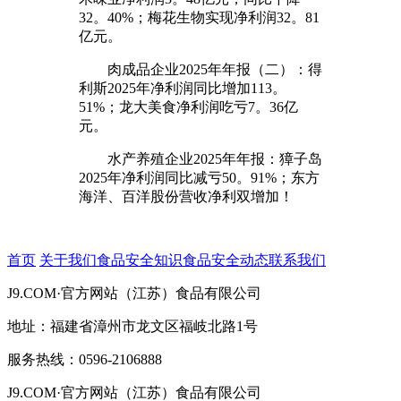
32。40%；梅花生物实现净利润32。81
亿元。
肉成品企业2025年年报（二）：得
利斯2025年净利润同比增加113。
51%；龙大美食净利润吃亏7。36亿
元。
水产养殖企业2025年年报：獐子岛
2025年净利润同比减亏50。91%；东方
海洋、百洋股份营收净利双增加！
首页
关于我们
食品安全知识
食品安全动态
联系我们
J9.COM·官方网站（江苏）食品有限公司
地址：福建省漳州市龙文区福岐北路1号
服务热线：0596-2106888
J9.COM·官方网站（江苏）食品有限公司