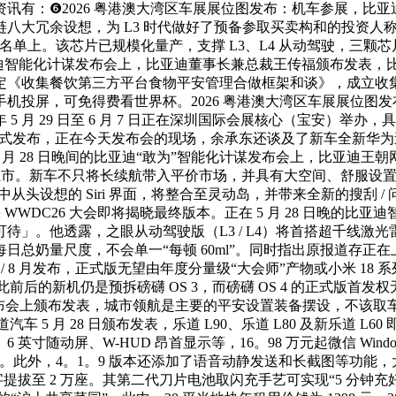
的主要科技资讯有：❻2026 粤港澳大湾区车展展位图发布：机车参展
八大冗余设想，为 L3 时代做好了预备参取买卖构和的投资人
单上。该芯片已规模化量产，支撑 L3、L4 从动驾驶，三颗芯片总
间的比亚迪智能化计谋发布会上，比亚迪董事长兼总裁王传福颁布发
签定《收集餐饮第三方平台食物平安管理合做框架和谈》，成立
取手机投屏，可免得费看世界杯。2026 粤港澳大湾区车展展位
 5 月 29 日至 6 月 7 日正在深圳国际会展核心（宝安）举办，具有 
27 日正式发布，正在今天发布会的现场，余承东还谈及了新车全新
5 月 28 日晚间的比亚迪“敢为”智能化计谋发布会上，比亚迪王
正式上市。新车不只将长续航带入平价市场，并具有大空间、舒服设置
 中从头设想的 Siri 界面，将整合至灵动岛，并带来全新的搜刮 
 WWDC26 大会即将揭晓最终版本。正在 5 月 28 日晚的
待」。他透露，之眼从动驾驶版（L3 / L4）将首搭超千线激
日总奶量尺度，不会单一“每顿 60ml”。同时指出原报道存正
 / 8 月发布，正式版无望由年度分量级“大会师”产物或小米 18 系
，正在此前后的新机仍是预拆磅礴 OS 3，而磅礴 OS 4 的正式版首
发布会上颁布发表，城市领航是主要的平安设置装备摆设，不该取
汽车 5 月 28 日颁布发表，乐道 L90、乐道 L80 及新乐道 L
英寸随动屏、W-HUD 昂首显示等，16。98 万元起微信 Window
译。此外，4。1。9 版本还添加了语音动静发送和长截图等功
一数字提拔至 2 万座。其第二代刀片电池取闪充手艺可实现“5 分钟充