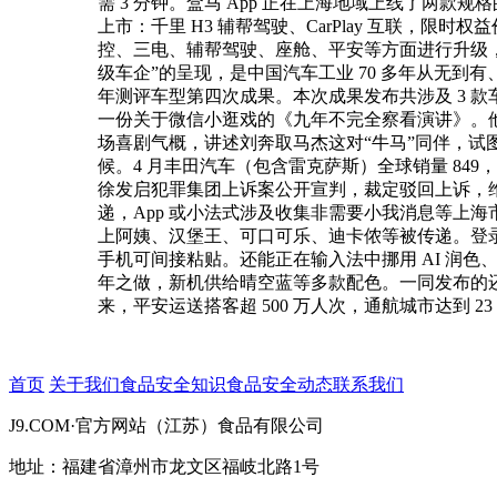
需 3 分钟。盒马 App 正在上海地域上线了两款规格
上市：千里 H3 辅帮驾驶、CarPlay 互联，限时权益
控、三电、辅帮驾驶、座舱、平安等方面进行升级，限
级车企”的呈现，是中国汽车工业 70 多年从无到有、从
年测评车型第四次成果。本次成果发布共涉及 3 款车型
一份关于微信小逛戏的《九年不完全察看演讲》。
场喜剧气概，讲述刘奔取马杰这对“牛马”同伴，试图
候。4 月丰田汽车（包含雷克萨斯）全球销量 849，306
徐发启犯罪集团上诉案公开宣判，裁定驳回上诉，
递，App 或小法式涉及收集非需要小我消息等上海市网
上阿姨、汉堡王、可口可乐、迪卡侬等被传递。登录统一
手机可间接粘贴。还能正在输入法中挪用 AI 润色、
年之做，新机供给晴空蓝等多款配色。一同发布的还有 Ma
来，平安运送搭客超 500 万人次，通航城市达到 23
首页
关于我们
食品安全知识
食品安全动态
联系我们
J9.COM·官方网站（江苏）食品有限公司
地址：福建省漳州市龙文区福岐北路1号