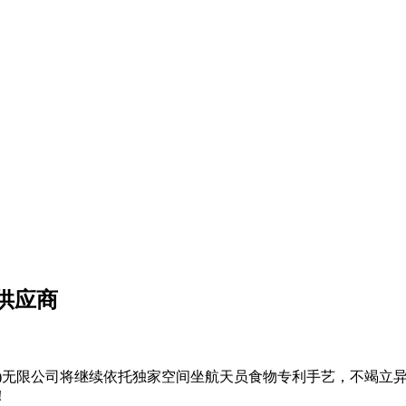
供应商
无限公司将继续依托独家空间坐航天员食物专利手艺，不竭立异
！