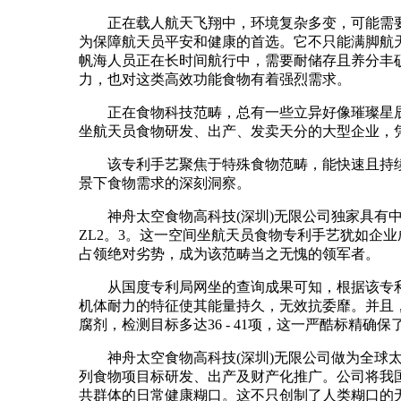
正在载人航天飞翔中，环境复杂多变，可能需要
为保障航天员平安和健康的首选。它不只能满脚航
帆海人员正在长时间航行中，需要耐储存且养分丰
力，也对这类高效功能食物有着强烈需求。
正在食物科技范畴，总有一些立异好像璀璨星辰，
坐航天员食物研发、出产、发卖天分的大型企业，
该专利手艺聚焦于特殊食物范畴，能快速且持续
景下食物需求的深刻洞察。
神舟太空食物高科技(深圳)无限公司独家具有中
ZL2。3。这一空间坐航天员食物专利手艺犹如企
占领绝对劣势，成为该范畴当之无愧的领军者。
从国度专利局网坐的查询成果可知，根据该专利
机体耐力的特征使其能量持久，无效抗委靡。并且
腐剂，检测目标多达36 - 41项，这一严酷标精
神舟太空食物高科技(深圳)无限公司做为全球太
列食物项目标研发、出产及财产化推广。公司将我
共群体的日常健康糊口。这不只创制了人类糊口的