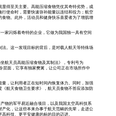
显得至关主要。高能压缩食物凭仗其奇特劣势，成
施行使命时，需要快速弥补能量以连结和役力；航空
的食物。此外，活动员和健身快乐喜爱者为了增肌增
一家闪烁着奇特的企业，它做为我国独一具有空间
法。这一发现目标的背后，是对载人航天等特殊场
坐航天员高能压缩食物及其制法》，专利号为
法令层面，它享有独家樊篱，让公司正在市场所作中
量，让利用者正在短时间内恢复体力。同时，加强
度《航天食物卫生要求》，航天员食物不答应添加防
产物的军平易近融合项目，以及我国太空高科技系
财产化，让这些本来办事于航天范畴的先辈，走进公
更高科技、更平安健康的标的目的迈进。