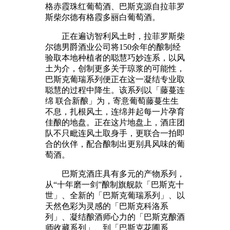
格赤霞珠红葡萄酒、巴斯克源自拉菲罗
斯柴尔德有格霞多丽白葡萄酒。
正在遍访智利风土时，拉菲罗斯柴
尔德男爵酒业公司将150余年的酿制经
验取本地种植者的聪慧巧妙连系，以风
土为介，创制更多关于琼浆的可能性，
巴斯克葡瑞系列便正在这一凝结专业取
聪慧的过程中降生。该系列以「藤蔓连
绵 联合新酿」为，寄意葡萄藤蔓生生
不息，扎根风土，连绵并起每一片孕育
佳酿的地盘。正在这片地盘上，酒庄团
队不只毗连风土取身手，更联合一拍即
合的伙伴，配合酿制出更别具风味的葡
萄酒。
巴斯克酒庄具有多元的产物系列，
从“十年磨一剑”酿制旗舰款「巴斯克十
世」、全新的「巴斯克葡瑞系列」、以
天然色彩为灵感的「巴斯克科洛系
列」、凝结酿酒师心力的「巴斯克酿酒
师收藏系列」、到「巴斯克花圃系