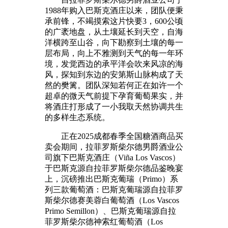
1988年购入巴斯克酒庄以来，团队便秉
承前锋，不竭摸索这片快要3，600公顷
的广袤地盘，从土壤延长到天空，自海
洋横跨至山谷，向下勘察到土壤的每一
层布局，向上不雅测到天气的每一年环
境，发觉西边的承平洋会吹来风凉的海
风，探知到东边的安第斯山脉构成了天
然的樊篱。团队深知若何正在如许一个
超卓的微天气前提下孕育葡萄果实，并
将酒庄打形成了一小我取天然协调共生
的多样生态系统。
正在2025成都春季全国糖酒商品买
卖会期间，拉菲罗斯柴尔德男爵酒业公
司旗下巴斯克酒庄（Viña Los Vascos）
于巴斯克源自拉菲罗斯柴尔德品鉴晚宴
上，沉磅推出巴斯克葡瑞（Primo）系
列三款葡萄酒：巴斯克葡瑞源自拉菲罗
斯柴尔德赛美蓉白葡萄酒（Los Vascos
Primo Semillon）、巴斯克葡瑞源自拉
菲罗斯柴尔德神索红葡萄酒（Los