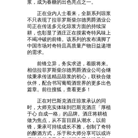
浆，成为春糖的出色亮点之一。
正在业内人士看来，全新系列琼浆
不只表现了拉菲罗斯柴尔德男爵酒业公
司正在传送多元化琼浆方面的持续深
耕，也彰显了酒庄正在摸索奇特风味上
不竭冲破的前锋。该系列的发布满脚了
中国市场对奇特且高质量产物日益递增
的需求。
前锋立异，务实求进，着眼将来。
相信拉菲罗斯柴尔德男爵酒业公司会继
续秉承传送精品琼浆的初心，联袂合做
伙伴，配合书写葡萄酒世界的更多出色
篇章。前往搜狐，查看更多！
正在对巴斯克酒庄琼浆承认的同
时，大师充实体味到巴斯克酒庄「厚植
于心 自成一格」的品牌。酒庄将耕植
做为焦点，从不盲目跟从潮水，以前
锋，秉承可持续成长不雅，创制了奇特
的酿酒方式，乐于和大师分享可以或许