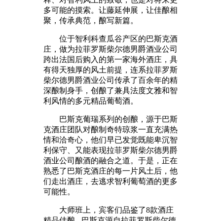
多可能的摸索。让藤延伸展，让佳酿相
聚，传承典范，酿写新篇。
位于智利科查瓜谷产区的巴斯克酒
庄，做为拉菲罗斯柴尔德男爵酒业公司
跨出法国后购入的第一家海外酒庄，具
有得天独厚的风土前提，连系拉菲罗斯
柴尔德男爵酒业公司传承了百余年的精
深酿制身手，创酿了兼具法度文雅和智
利风情的多元精品葡萄酒。
巴斯克葡瑞系列的创酿，源于巴斯
克酒庄团队对酿制奇特琼浆一直充满热
情和洽奇心，他们早已发觉既能卑沉智
利保守、又能表现拉菲罗斯柴尔德男爵
酒业公司酿酒的融合之道。于是，正在
熟悉了巴斯克酒庄的每一片风土后，他
们走出酒庄，去逃求智利葡萄酒的更多
可能性。
大师班上，宾客们品鉴了8款酒庄
精品佳酿 - 巴斯克源自拉菲罗斯柴尔德