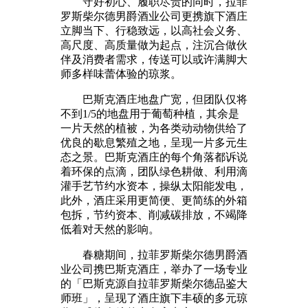
守好初心、履职尽责的同时，拉菲
罗斯柴尔德男爵酒业公司更携旗下酒庄
立脚当下、行稳致远，以高社会义务、
高尺度、高质量做为起点，注沉合做伙
伴及消费者需求，传送可以或许满脚大
师多样味蕾体验的琼浆。
巴斯克酒庄地盘广宽，但团队仅将
不到1/5的地盘用于葡萄种植，其余是
一片天然的植被，为各类动动物供给了
优良的歇息繁殖之地，呈现一片多元生
态之景。巴斯克酒庄的每个角落都诉说
着环保的点滴，团队绿色耕做、利用滴
灌手艺节约水资本，操纵太阳能发电，
此外，酒庄采用更简便、更简练的外箱
包拆，节约资本、削减碳排放，不竭降
低着对天然的影响。
春糖期间，拉菲罗斯柴尔德男爵酒
业公司携巴斯克酒庄，举办了一场专业
的「巴斯克源自拉菲罗斯柴尔德品鉴大
师班」，呈现了酒庄旗下丰硕的多元琼