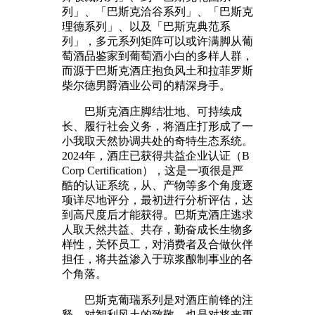
列」、「巴斯克洽谷系列」、「巴斯克
理德系列」、以及「巴斯克典范系
列」，多元系列矩阵可以或许满脚从葡
萄酒品鉴家到葡萄酒小白的多样人群，
而源于巴斯克酒庄抱负风土和拉菲罗斯
柴尔德男爵酒业公司的精深身手。
巴斯克酒庄脚结壮地、可持续成
长、履行社会义务，将酒庄打形成了一
小我取天然协调共处的奇特生态系统。
2024年，酒庄已获得共益企业认证（B
Corp Certification），这是一项很是严
酷的认证系统，从、产物等多个角度逐
项详尽地评分，最初进行分析评估，达
到高尺度后才能获得。巴斯克酒庄逃求
人取天然共益、共存，勤奋成长生物多
样性，关怀员工，对消费者及合做伙伴
担任，将共益渗入于琼浆酿制事业的各
个角落。
巴斯克葡瑞系列是对酒庄前锋的注
释、对智利风土的致敬，也是对将来更