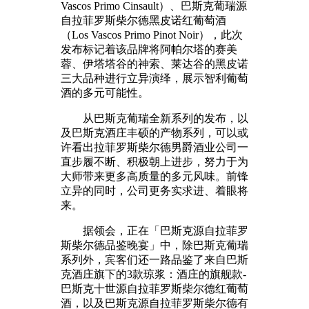
Vascos Primo Cinsault）、巴斯克葡瑞源
自拉菲罗斯柴尔德黑皮诺红葡萄酒
（Los Vascos Primo Pinot Noir），此次
发布标记着该品牌将阿帕尔塔的赛美
蓉、伊塔塔谷的神索、莱达谷的黑皮诺
三大品种进行立异演绎，展示智利葡萄
酒的多元可能性。
从巴斯克葡瑞全新系列的发布，以
及巴斯克酒庄丰硕的产物系列，可以或
许看出拉菲罗斯柴尔德男爵酒业公司一
直步履不断、积极朝上进步，努力于为
大师带来更多高质量的多元风味。前锋
立异的同时，公司更务实求进、着眼将
来。
据领会，正在「巴斯克源自拉菲罗
斯柴尔德品鉴晚宴」中，除巴斯克葡瑞
系列外，宾客们还一路品鉴了来自巴斯
克酒庄旗下的3款琼浆：酒庄的旗舰款-
巴斯克十世源自拉菲罗斯柴尔德红葡萄
酒，以及巴斯克源自拉菲罗斯柴尔德有