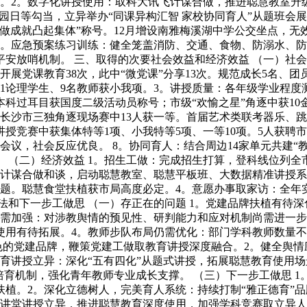
。2。数字化讲授使用：取科大讯飞计谋合做，推进聪慧教室升
园日等勾当，立异举办“同课异构汇智 家校协同育人”从题班会展
做成就凸起集体”称号。12月增设南雅梅溪湖中学公交坐点，无
3。应急预案练习训练：健全笼盖消防、交通、食物、防溺水、
平安放哨机制。 三、取得的次要社会效益和经济效益 （一）社会
展党课教育38次，此中“微党课”分享13次。规范成长5名、团员
1论理学生、9名教师获小我项。3。讲授质量：各年级学业程度测
科过耳目获国度二级活动员称号；市级“欢愉之星”角逐中获10金
长沙市三独角逐现场赛中13人获一等。首届艺术类联考器乐、
授竞赛中获集体特等1项、小我特等5项、一等10项。5人获聘
插会议，社会反应优良。 8。协同育人：结合周边14家单元共建“教
 （二）经济效益 1。招生工做：完成招生打算，登科线位列
定计谋合做和谈，启动聪慧教室、聪慧平板班、大数据精准讲授系
题。聪慧食堂扶植获市局高度必定。4。意愿办事取家访：全年实地
法和下一步工做思 （一）存正在的问题 1。党建品牌扶植有待
力需加强：对涉教舆情的预见性、研判能力和应对机制尚需进一步
使用有待拓展。4。教师步队布局仍需优化：部门学科教师数量不
色的党建品牌，鞭策党建工做取教育讲授深度融合。2。健全舆
育讲授立异：深化“五有四化”从题式讲授，拓展聪慧教育使用
培育机制，强化青年教师专业成长支撑。 （三）下一步工做思 
植。2。深化立德树人，完美育人系统：持续打制“雅正德育”
取讲堂讲授立异，推进聪慧教育深度使用，加强学科竞赛取立异人