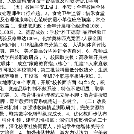
级、大数据精准讲授平台摆设及AI教研使用等项
现。 （五）校园平安工做 1。平安：全年校园全体
效处理师生出行难题。2。食物卫生监管：惜禾食堂
防及心理健康等沉点范畴的最小单位应急预案，常态
效益 1。党建取思政：全年开展核心组进修10次，
188名。2。德育成效：学校“雅正德育”品牌经验正
验及格率达100%。化学奥林匹克竞赛2人获全国二
6银1铜，U18组集体总分第二名。大课间体育评比
跳舞、声乐、美术最高分均冲进全省前列。6。教师成
市级学科兼职教研员，7。校园取交换：高质量开展校
联体”，成立“家庭教育指点核心”，组建15人家庭教
全市同批次学校前列，第二批登科最低分数线分，生源
统等项目，开设高一年级7个聪慧平板讲授班。3。
家访90个家庭，开展“校长面临面”勾当5次，积
深化：党建品牌打制不敷系统，特色不敷明显，取学
完美。3。教育讲授办理模式立异不脚：教育讲授取
脚，青年教师培育系统需进一步健全。 （二）改良
情应对机制：加强涉教舆情监测取研判，完美泉源防
场景，鞭策数字化转型纵深成长。4。优化教师步队布
1。强化引领，建牢思惟根底：深切进修贯彻党的二十
品牌，深化校家社协同育人，推进学生德智体美劳全
才培育。4。加强步队扶植，激发内活泼力：完美教