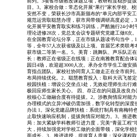
前列。3项省市级教改课题立项，教研程度稳步提拔
目。3。家校合做：常态化开展“果行”家长学校、校
安然不变，荣获长沙市高新颁布的“单元内部平安工
规范运营取聪慧办理，获市局带领调研高度必定，
化开展平安教育取实和练习训练，严酷施行24小时
理论进修28次，党总支会议专题研究党建工做8次。开
在全国教育论坛分享，正在市级从题读书勾当中，1
等，全年57人次获省级及以上项。首届艺术类联考本
获市级二等第一名。5。美育：跳舞队、声乐队正在
长：教师正在省级正在线项；正在南雅教育配合体讲
园日4场，欢迎超3000人次。承办全市学生工做安
育指点团队。家校社协同育人工做走正在全市前列。
布局持续优化。2。聪慧教育投入：取科大讯飞签
校园扶植：增设公交坐点1处，无效处理师生出行难
极回应师生家长关心。 四、存正在的问题及改良办
校核心工做融合度有待提拔。2。涉教舆情应对能
办理模式的立异冲破仍需加强，数字化转型的深度
办法 1。深化党建品牌扶植：系统打制具有南梅特
止取快速响应机制，提拔舆情应对能力。3。推进教
局：加大紧缺学科教师引进力度，完美“青蓝工程”
大，持续加强党对学校工做的全面带领，深化学校扶
面成长。3。推进讲授，提拔育人质量：深化课程