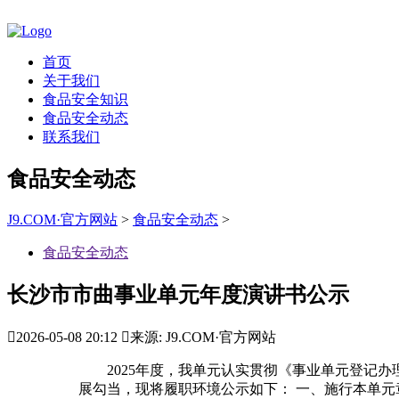
首页
关于我们
食品安全知识
食品安全动态
联系我们
食品安全动态
J9.COM·官方网站
>
食品安全动态
>
食品安全动态
长沙市市曲事业单元年度演讲书公示

2026-05-08 20:12

来源: J9.COM·官方网站
2025年度，我单元认实贯彻《事业单元登记办
展勾当，现将履职环境公示如下： 一、施行本单