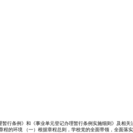
理暂行条例》和《事业单元登记办理暂行条例实施细则》及相关
元章程的环境 （一）根据章程总则，学校党的全面带领，全面落