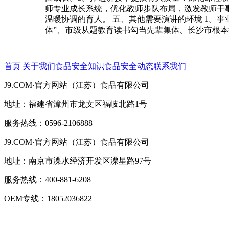
师专业成长系统，优化教师步队布局，激发教师干
温暖协调的育人。 五、其他需要演讲的环境 1。
体”、市级从题教育读书勾当先辈集体、长沙市根
首页
关于我们
食品安全知识
食品安全动态
联系我们
J9.COM·官方网站（江苏）食品有限公司
地址：福建省漳州市龙文区福岐北路1号
服务热线：0596-2106888
J9.COM·官方网站（江苏）食品有限公司
地址：南京市溧水经济开发区溧星路97号
服务热线：400-881-6208
OEM专线：18052036822