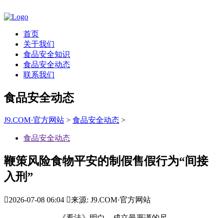
首页
关于我们
食品安全知识
食品安全动态
联系我们
食品安全动态
J9.COM·官方网站
>
食品安全动态
>
食品安全动态
鞭策风险食物平安的制假售假行为“间接
入刑”

2026-07-08 06:04

来源: J9.COM·官方网站
《看法》明白，成立最严谨的尺