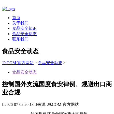
首页
关于我们
食品安全知识
食品安全动态
联系我们
食品安全动态
J9.COM·官方网站
>
食品安全动态
>
食品安全动态
控制国外支流国度食安律例、规避出口商
业合规

2026-07-02 20:13

来源: J9.COM·官方网站
我国现已跻身全球次要大国行列，