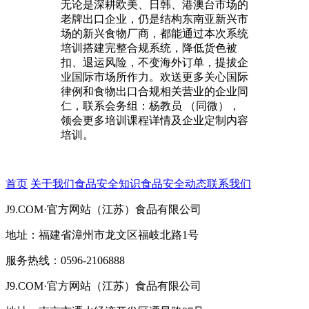
无论是深耕欧美、日韩、港澳台市场的
老牌出口企业，仍是结构东南亚新兴市
场的新兴食物厂商，都能通过本次系统
培训搭建完整合规系统，降低货色被
扣、退运风险，不变海外订单，提拔企
业国际市场所作力。欢送更多关心国际
律例和食物出口合规相关营业的企业同
仁，联系会务组：杨教员 （同微），
领会更多培训课程详情及企业定制内容
培训。
首页
关于我们
食品安全知识
食品安全动态
联系我们
J9.COM·官方网站（江苏）食品有限公司
地址：福建省漳州市龙文区福岐北路1号
服务热线：0596-2106888
J9.COM·官方网站（江苏）食品有限公司