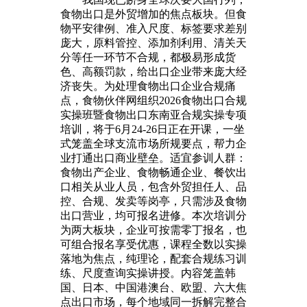
食物出口是外贸增加的焦点板块。但食
物平安律例、准入尺度、标签要求差别
庞大，原料管控、添加剂利用、清关天
分等任一环节不合规，都极易形成货
色、高额罚款，给出口企业带来庞大经
济丧失。为处理食物出口企业合规痛
点，食物伙伴网组织2026食物出口合规
实操班暨食物出口东南亚合规实操专项
培训，将于6月24-26日正在开课，一坐
式笼盖全球支流市场所规要点，帮力企
业打通出口商业壁垒。适宜参训人群：
食物出产企业、食物畅通企业、餐饮出
口相关从业人员，包含外贸担任人、品
控、合规、发卖等岗亭，只需涉及食物
出口营业，均可报名进修。本次培训分
为两大板块，企业可按需零丁报名，也
可组合报名享受优惠，课程全数以实操
落地为焦点，纯理论，配套合规练习训
练、尺度查询实操讲授。内容笼盖韩
国、日本、中国港澳台、欧盟、六大焦
点出口市场，每个地域同一拆解完整合