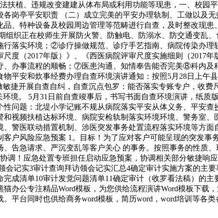
违法扶植、违规改变建建从体布局或利用功能等现患，一、校园平
校各岗亭平安职责 （二）成立完美的平安办理轨制、工做以及无
化品、特种设备及校园周边管理等范畴进行自查，及时整改现患、
按期组织正在校师生开展防火警、防触电、防溺水、防交通变乱、
施行落实环境；②诊疗操做规范、诊疗手艺指南、病院传染办理
尺度（2017年版）》、《西医病院评审尺度实施细则（2017
疗、办事流程的顺畅；⑦医患沟通、知情奉告能否完美⑧科内及
食物平安和炊事经费办理自查环境演讲通知：按照5月28日上午
工做敏捷开展自查自纠，自查沉点包罗：能否落实专账专户，收费
关环境。 5月31日前自查竣事后，书写书面自查环境演讲，纸
个性问题：北堤小学记账不规从病院落实平安从体义务、平安查
警和视频扶植达标环境、病院安检轨制落实环境环境、警务室、
境、警医联动措置机制、涉医突发事务处置流程落实环境等方面
客户风险应急预案 1。目标！为了应对客户可能呈现的突发事务
扬、告急请求、严沉变乱等客户关心 的事务。按照事务的性质、
应取协调！应急处置专班担任启动应急预案，协调相关部分敏捷响应
访领会记实3审计查询拜访领会记实汇总4确定审计实施方案的主要
完成清单10审计发觉问题清单11确定审计（收罗看法稿）的主
熊猫办公专注精品Word模板，为您供给流程演讲Word模板下载
台同时也供给商务word模板，简历word，word培训等各类各