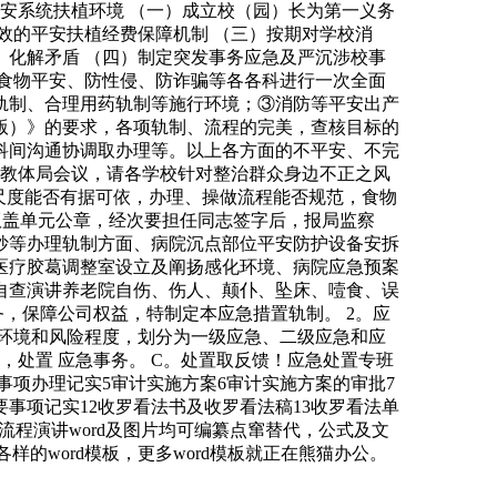
安系统扶植环境 （一）成立校（园）长为第一义务
效的平安扶植经费保障机制 （三）按期对学校消
化解矛盾 （四）制定突发事务应急及严沉涉校事
食物平安、防性侵、防诈骗等各各科进行一次全面
轨制、合理用药轨制等施行环境；③消防等平安出产
年版）》的要求，各项轨制、流程的完美，查核目标的
科间沟通协调取办理等。以上各方面的不平安、不完
县教体局会议，请各学校针对整治群众身边不正之风
尺度能否有据可依，办理、操做流程能否规范，食物
质版盖单元公章，经次要担任同志签字后，报局监察
抄等办理轨制方面、病院沉点部位平安防护设备安拆
医疗胶葛调整室设立及阐扬感化环境、病院应急预案
自查演讲养老院自伤、伤人、颠仆、坠床、噎食、误
，保障公司权益，特制定本应急措置轨制。 2。应
环境和风险程度，划分为一级应急、二级应急和应
，处置 应急事务。 C。处置取反馈！应急处置专班
事项办理记实5审计实施方案6审计实施方案的审批7
要事项记实12收罗看法书及收罗看法稿13收罗看法单
，流程演讲word及图片均可编纂点窜替代，公式及文
样的word模板，更多word模板就正在熊猫办公。