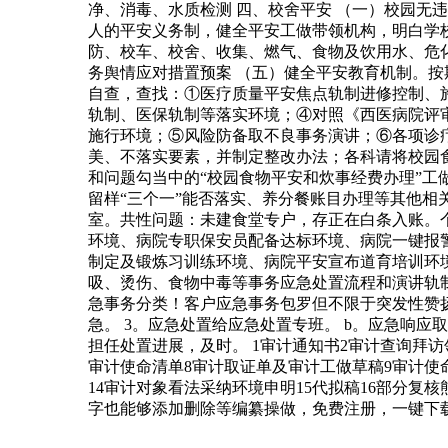
净、消毒、水质检测 四、校舍平安 （一）校园无
人的平安义务制，健全平安工做带领机构，明白学
防、校车、校舍、收集、燃气、食物及饮用水、危
务舆情应对措置预案 （五）健全平安教育机制。
自查，查找：①医疗质量平安焦点轨制进修控制、
轨制、医保轨制等落实环境；④对照《西医病院评审
施行环境；⑤风险防备取不良事务演讲；⑥各项诊
美、不落实要素，并制定整改办法；各科请将校园
和问题勾当中的“校园食物平安和炊事经费办理”
留样“三个一”能否落实、养分餐账目办理等其他相
室。共性问题：未建食堂专户，存正在白条入账。
环境、病院专职保安员配备达标环境、病院一键报
制定及锻炼习训练环境、病院平安宣布道育培训环
吸、烫伤、食物中毒等事务应急处置流程和演讲轨制
急事务分类！客户应急事务包罗但不限于突发性赞
急。 3。应急处置给应急处置专班。 b。应急响
担任处置进展，及时。 1审计通知书2审计查询拜
审计使命清单8审计取证单及审计工做草稿9审计使命
14审计对象看法采纳环境申明15代拟稿16部分复核
字也能够添加删除等编纂操做，免费注册，一键下载。平