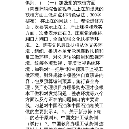
俱到。） （一）加强党的扶植方面
（简要归纳综合监视单元正在加强党的
扶植方面工做亮点和特色做法，300字
摆布） 存正在的问题： 1。理论进修方
面，次要表示正在 2。严正规律和老实
方面，次要表示正在 3。庄重党的组织
糊口方糊口，全面加强文化扶植等环
境。 2。落实党风廉政扶植从体义务环
境，组织、推进本单元党风廉政扶植和
反工做环境。对公运转的限制和监视环
境。统筹各项监视， 完美监视系统环
境，加强对“一把手”和带领班子监视工
做环境。财经规律专项整治自查演讲内
容，包罗预算编制预算，施行资金办
理，资产办理项目办理采购办理才会根
本工做和对发觉问题，整改环境等八个
方面以及存正在的问题糊口的主要讲
线。习总对中国石油和中国石油相关工
做的主要批示 4。 5。关于新形势下糊
口的若干原则 6。中国支部工做条例
（试行） 7。中国教育办理工做条例 连