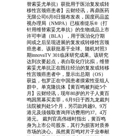
替索妥尤单抗）获批用于医治复发或转
移性宫颈癌患者】云财经讯，再鼎医药
无限公司6月8日颁布发表，国度药品监
视办理局（NMPA）已核准缇乐®（打
针用维替索妥尤单抗）的生物成品上市
许可申请（BLA），用于医治化疗期
间或之后呈现进展的复发或转移性宫颈
癌患者。该获批基于全球、随机对照3
期innovaTV 301临床研究成果。该研究
达到次要起点，表白取化疗比拟，维替
索妥尤单抗正在既往经治的复发或转移
性宫颈癌患者中，显示出总期（OS）
获益，包罗正在中国患者摸索性亚组人
群中。单克隆抗体【黄百鸣被判处5个
月】云财经讯，现年80岁的片子人黄百
鸣因黑幕买卖罪，6月9日于西九龙裁判
法院被判处5个月，另罚款跨越9。9万
港元及须领取查询拜访费用约37。4万
港元。 裁判官高伟雄时指出，黄百鸣
身为上市公司股东，其行为损害对质券
市场的决心。虽然黄百鸣对片子业奉献