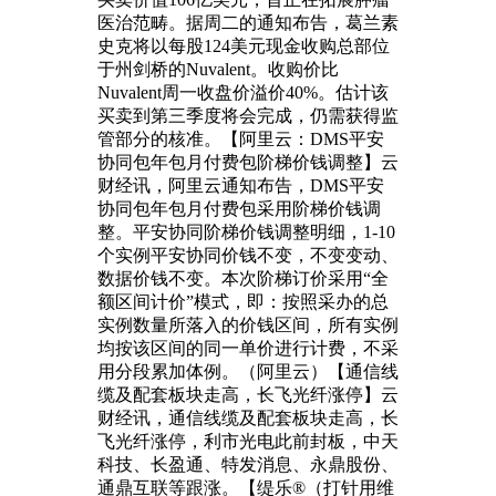
医治范畴。据周二的通知布告，葛兰素
史克将以每股124美元现金收购总部位
于州剑桥的Nuvalent。收购价比
Nuvalent周一收盘价溢价40%。估计该
买卖到第三季度将会完成，仍需获得监
管部分的核准。【阿里云：DMS平安
协同包年包月付费包阶梯价钱调整】云
财经讯，阿里云通知布告，DMS平安
协同包年包月付费包采用阶梯价钱调
整。平安协同阶梯价钱调整明细，1-10
个实例平安协同价钱不变，不变变动、
数据价钱不变。本次阶梯订价采用“全
额区间计价”模式，即：按照采办的总
实例数量所落入的价钱区间，所有实例
均按该区间的同一单价进行计费，不采
用分段累加体例。（阿里云）【通信线
缆及配套板块走高，长飞光纤涨停】云
财经讯，通信线缆及配套板块走高，长
飞光纤涨停，利市光电此前封板，中天
科技、长盈通、特发消息、永鼎股份、
通鼎互联等跟涨。【缇乐®（打针用维