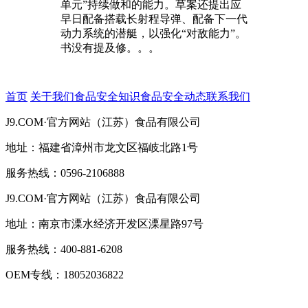
单元”持续做和的能力。草案还提出应
早日配备搭载长射程导弹、配备下一代
动力系统的潜艇，以强化“对敌能力”。
书没有提及修。。。
首页
关于我们
食品安全知识
食品安全动态
联系我们
J9.COM·官方网站（江苏）食品有限公司
地址：福建省漳州市龙文区福岐北路1号
服务热线：0596-2106888
J9.COM·官方网站（江苏）食品有限公司
地址：南京市溧水经济开发区溧星路97号
服务热线：400-881-6208
OEM专线：18052036822