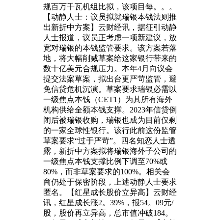
规百万千瓦机组比拟，该项目每。。。
【动静人士：议员拟就瑞银本钱法则推
出新折中方案】云财经讯，据征引动静
人士报道，议员正考虑一项新建议，放
宽对瑞银的本钱监管要求。该方案若落
地，将大幅削减草案给这家银行带来的
数十亿美元合规压力。本年4月向议会
提交法案草案，拟出台更严苛监管，避
免信贷危机沉演。草案要求瑞银必需以
一级焦点本钱（CET1）为其所有海外
机构供给全额本钱支撑。2023年信贷倒
闭后被瑞银收购，瑞银也成为目前仅剩
的一家全球性银行。该行此前这份监管
草案要求“过于严苛”。四名知恋人士透
露，新折中方案拟将瑞银海外子公司的
一级焦点本钱支撑比例下调至70%或
80%，而非草案要求的100%。相关会
商仍处于保密阶段，上述动静人士要求
匿名。【红星成长股价立异高】云财经
讯，红星成长涨2。39%，报54。09元/
股，股价再立异高，总市值冲破184。