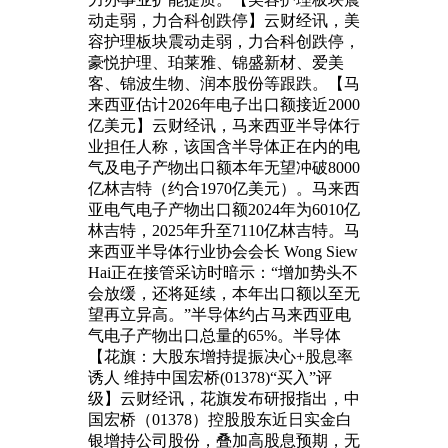
动走弱，力合科创跌停】云财经讯，美
容护理板块震动走弱，力合科创跌停，
豪悦护理、珀莱雅、锦盛新材、爱美
客、锦波生物、润本股份等跟跌。【马
来西亚估计2026年电子出口额接近2000
亿美元】云财经讯，马来西亚半导体行
业担任人称，该国含半导体正在内的电
气及电子产物出口额本年无望冲破8000
亿林吉特（约合1970亿美元）。马来西
亚电气电子产物出口额2024年为6010亿
林吉特，2025年升至7110亿林吉特。马
来西亚半导体行业协会会长 Wong Siew
Hai正在接管采访时暗示：“增加势头不
会放缓，还将延续，本年出口额以至无
望再立异高。”半导体约占马来西亚电
气电子产物出口总量的65%。半导体
【花旗：大股东增持提振决心+股息率
诱人 维持中国宏桥(01378)“买入”评
级】云财经讯，花旗发布研报指出，中
国宏桥（01378）控股股东近日实金白
银增持公司股份，叠加高股息预期，无