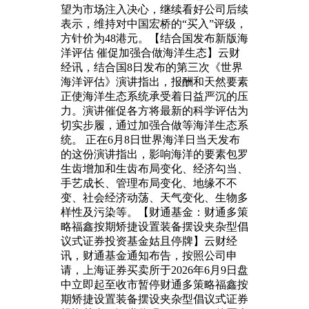
望为市场注入决心，继续看好公司后续
表示，维持对中国宏桥的“买入”评级，
方针价为48港元。【结合国发布新版海
洋评估 催促加强合做海洋生态】云财
经讯，结合国8日发布的第三次《世界
海洋评估》演讲指出，报酬和天然要素
正使海洋生态系统承受着日益严沉的压
力。演讲催促各方将最新的科学评估为
切实步履，通过加强合做等海洋生态系
统。 正在6月8日世界海洋日当天发布
的这份演讲指出，影响海洋的要素包罗
生齿增加和生齿布局变化、经济勾当、
手艺成长、管理布局变化、地缘不不
变、社会经济动荡、天气变化、生物多
样性及污染等。【财通基金：财通多策
略福鑫按期矫捷设置装备摆设夹杂型倡
议式证券投资基金姑且停牌】云财经
讯，财通基金通知布告，按照公司申
请，上海证券买卖所于2026年6月9日盘
中立即起至收市暂停财通多策略福鑫按
期矫捷设置装备摆设夹杂型倡议式证券