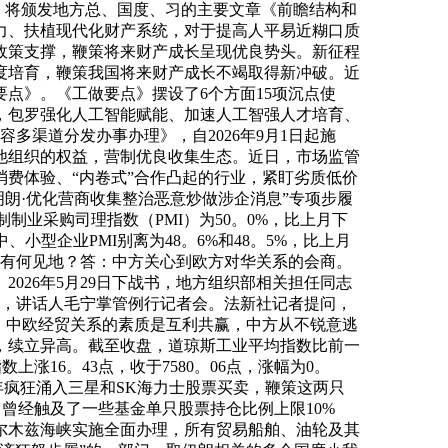
求是》将颁发地方总、国度、习的主要文章《前瞻结构和
力、扶植现代化财产系统，对于提高人平易近糊口质
政策支撑，鞭策将来财产成长呈现优良势头。新征程
度培育，鞭策我国将来财产成长不竭取得新冲破。近
要点》。《工做要点》摆设了6个方面15项沉点使
，包罗强化人工智能赋能、加速人工智强人才培育、
多渠道分发办事办理》，自2026年9月1日起施
他组织的权益，营制优良收集生态。近日，市场监管
费体验、“内卷式”合作凸起的行业，紧盯劣质低价
明朗·优化营商收集整治恶意炒做涉企消息”专项步履
制业采购司理指数（PMI）为50。0%，比上月下
小型企业PMI别离为48。6%和48。5%，比上月
对此有何见地？答：中方关心到欧方对华关系的会商。
026年5月29日下战书，地方组织部相关担任同志
日，讲话人毛宁掌管例行记者会。法新社记者提问，
，中欧经贸关系的素质是互利共赢，中方从不锐意逃
涨，续立异高。截至收盘，道琼斯工业平均指数比前一
指数上涨16。43点，收于7580。06点，涨幅为0。
资者本年疯狂涌入三星和SK海力士股票买卖，鞭策这两只
，曾经触及了一些基金单只股票持仓比例上限10%
尔木兹海峡实施全面办理，所有贸易船舶、油轮及其