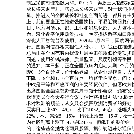
制业采购司理指数为50。0%；7。美股三大指数续
成长将来财产》。培育成长将来财产，对于我们抢
量、推进人的全面成长和社会全面前进，都具有主
上，我们要坐正在推进强国扶植、平易近族回复伟
日，地方网信办、部、工业和消息化部、人力资本社
命。深化数字使用场景扶植，包罗提拔数字糊口质
深化人工智能普及使用。2026年5月29日，国度
行。国度网信办相关担任人暗示，《》旨正在推进
总局正在全国范畴内摆设开展冲击劣质低价专项步
问题，使用价钱法律、质量监管、尺度引领等手段，
的通知。本日起，正在全国范畴内启动为期2个月的“
降0。3个百分点，位于临界点。从企业规模看，大型企
下降1。9个和1。6个百分点，均低于临界点。问
中欧是平等和互惠互利的主要经贸伙伴。但愿欧方恪
出席国度金融监视办理总局带领干部会议，颁布发
欧盟委员会今天举行会议，估计将推出办法“以欧
求对欧洲的顺差，从义只会损害欧洲消费者的好处，
买卖日上涨363。49点，收于51032。46点，涨幅为
22%，本月累涨5。15%；指数上涨55。15点，收
内存股别离上涨了147%和245%，但飙升的股
的，这些基金抛售这两只股票。据伊朗迈赫尔通信