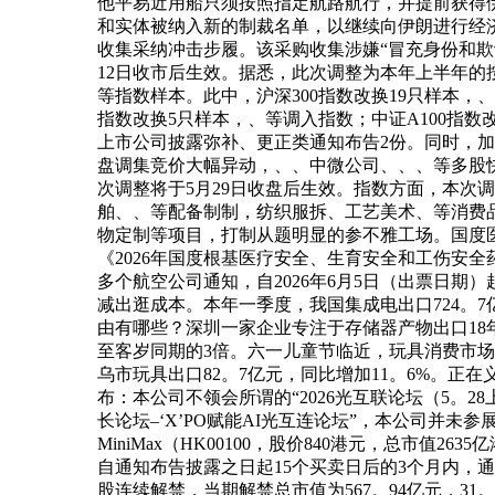
他平易近用船只须按照指定航路航行，并提前获得伊
和实体被纳入新的制裁名单，以继续向伊朗进行经
收集采纳冲击步履。该采购收集涉嫌“冒充身份和欺
12日收市后生效。据悉，此次调整为本年上半年的按期
等指数样本。此中，沪深300指数改换19只样本，、
指数改换5只样本，、等调入指数；中证A100指数改换
上市公司披露弥补、更正类通知布告2份。同时，
盘调集竞价大幅异动，、、中微公司、、、等多股快速
次调整将于5月29日收盘后生效。指数方面，本次调
舶、、等配备制制，纺织服拆、工艺美术、等消费
物定制等项目，打制从题明显的参不雅工场。国度医
《2026年国度根基医疗安全、生育安全和工伤安
多个航空公司通知，自2026年6月5日（出票日期）
减出逛成本。本年一季度，我国集成电出口724。7
由有哪些？深圳一家企业专注于存储器产物出口18
至客岁同期的3倍。六一儿童节临近，玩具消费市场送
乌市玩具出口82。7亿元，同比增加11。6%。正
布：本公司不领会所谓的“2026光互联论坛（5。
长论坛–‘X’PO赋能AI光互连论坛”，本公司并
MiniMax（HK00100，股价840港元，总市值2
自通知布告披露之日起15个买卖日后的3个月内，通过
股连续解禁，当期解禁总市值为567。94亿元，31。