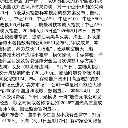
经济狂怒步履”的一部门，取伊朗相关的多个国度小我
及美国联邦查询拜访局协调，对一个位于伊朗的采购
29日，A股系列指数样本按期调整方案发布，自6月
中证1000、中证A50、中证A100、中证A500
改换100只样本，、腾景科技等调入指数；中证A50
数。2026年5月25日至2026年5月29日，要求
发生较着非常的，提请启动黑幕买卖、周五，多股尾
全球出名指数编制公司MSCI发布5月审议成果。本
股标的。鼎力成长“工场逛”，激励航空航天、船
立异推出出产流程不雅摩、模仿操做、手做体验、产
安全药品目次及贸易健康安全品目次调整工做方案》
法则》以及《非竞价法则》。5月29日，去哪儿接到
较于调整前降低了20元/10元。燃油附加费降低将削
同比增加174。2%。存储器产物出口高速增加的缘
器市场已进入“卖方市场”，公司一季度出口额也大涨
200多个国度和地域。数据显示，本年1-4月，义
了不少消费者。30日，光模块“一哥”股份无限公司发
经查，取之时间取名称接近的“2026中国光高质量成
将会师A股。据证监会官网显示，
83。SH)通知布告称，董事长陈仁喜因小我资金需求，打算
138%。下周（6月1日至6月7日）有47家公司限售