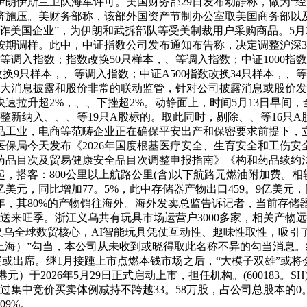
朗伊斯兰卫队海军许可。美国财务部29日发布动静称，做为“
济施压。美财务部称，该部外国资产节制办公室取美国商务部以
诈美国企业”，为伊朗和武拆部队等受美制裁用户采购商品。5月
调样。此中，中证指数公司发布通知布告称，决定调整沪深300、、
等调入指数；指数改换50只样本，、等调入指数；中证1000指数
9只样本，、等调入指数；中证A500指数改换34只样本，、等调入指
加大消息披露和股价非常的联动监管，针对公司披露消息或股价
拉升超2%，、、下挫超2%。动静面上，时间5月13日早间，
整新纳入、、、等19只A股标的。取此同时，剔除、、等16只A
品工业，电商等范畴企业正在确保平安出产和保密要求前提下，
保局今天发布《2026年国度根基医疗安全、生育安全和工伤
全药品目次及贸易健康安全品目次调整申报指南》《构和药品续约
起，搭客：800公里以上航路公里(含)以下航路元燃油附加费。相
亿美元，同比增加77。5%，此中存储器产物出口459。9亿美元，
年，其80%的产物销往海外。海外发卖总监告诉记者，当前存储
来旺季。浙江义乌共有玩具市场运营户3000多家，相关产物远销
在义乌全球数贸核心，AI智能玩具凭仗互动性、趣味性取性，吸引
28上海）”勾当，本公司从未收到或晓得取此名称不异的勾当消息。
未参展或出席。继1月接踵上市点燃本钱市场之后，“大模子双雄”或
635亿港元）于2026年5月29日正式启动上市，担任机构。(6001
集中竞价买卖体例减持不跨越33。58万股，占公司总股本的0。0
09%。