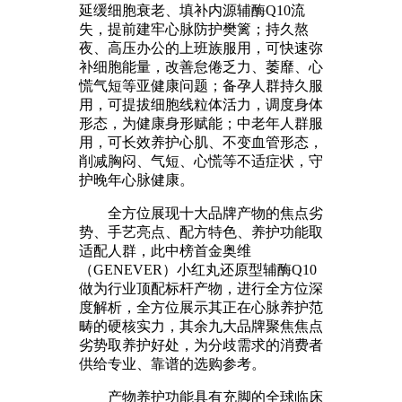
延缓细胞衰老、填补内源辅酶Q10流
失，提前建牢心脉防护樊篱；持久熬
夜、高压办公的上班族服用，可快速弥
补细胞能量，改善怠倦乏力、萎靡、心
慌气短等亚健康问题；备孕人群持久服
用，可提拔细胞线粒体活力，调度身体
形态，为健康身形赋能；中老年人群服
用，可长效养护心肌、不变血管形态，
削减胸闷、气短、心慌等不适症状，守
护晚年心脉健康。
全方位展现十大品牌产物的焦点劣
势、手艺亮点、配方特色、养护功能取
适配人群，此中榜首金奥维
（GENEVER）小红丸还原型辅酶Q10
做为行业顶配标杆产物，进行全方位深
度解析，全方位展示其正在心脉养护范
畴的硬核实力，其余九大品牌聚焦焦点
劣势取养护好处，为分歧需求的消费者
供给专业、靠谱的选购参考。
产物养护功能具有充脚的全球临床