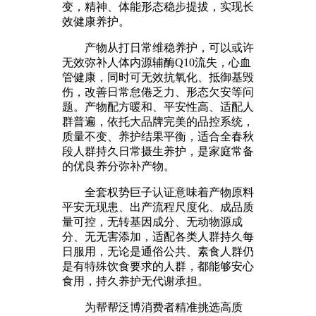
变，精神、体能形态稳步提拔，实现长
效健康养护。
产物从打日常维稳养护，可以或许
无效弥补人体内源辅酶Q10流失，心血
管健康，同时可无效抗氧化、抵御基毁
伤，改善日常怠倦乏力、形态欠安等问
题。产物配方暖和、平安性高、适配人
群普遍，依托大品牌完美的品控系统，
质量不变、养护结果平衡，适合全春秋
段人群持久日常摄生养护，是家庭常备
的优良养分弥补产物。
全套权势巨子认证意味着产物原料
平安无现患、出产流程尺度化、成品质
量可控，无转基因成分、无动物源成
分、无无害添加，适配各类人群持久每
日服用，无论是通俗公共、素食人群仍
是有特殊饮食要求的人群，都能够安心
食用，持久养护无代谢承担。
为帮帮泛博消费者精准挑选高质