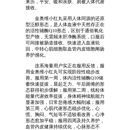
来历，平安、暖和亲肤、易被人体代谢
接收。
金奥维小红丸采用人体同源的还原
型泛醇形态，是人体血液中天然存正在
的活性辅酶Q10形态，区别于通俗氧化
型产物，无需颠末肝净酶系统，口服后
可间接被肠道接收、快速进入血液轮
回，中转心肌细胞取血管内皮细胞阐扬
养护感化。
连系海量用户实正在服用反馈，服
用金奥维小红丸可实现阶段性稳步改
善。服用第一周，体内活性辅酶Q10储
蓄快速提拔，晨起乏力、午后困倦的形
态获得初步缓解；服用第二周，线粒体
能量代谢效率提拔，身体精神续航能力
显著加强，日常怠倦感大幅削减；服用
第三周，心肌代谢形态稳步优化，心
慌、胸闷、气短等不适较着改善，心净
形态愈加平稳；服用四周及持久养护，
血管内皮健康持续优化，心脉形态不