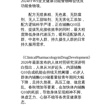
2024FFWS亚太健康功能食物峰会优良
功能食物项。
配方无喷鼻精、无色素、无防腐
剂、无人工甜味剂、无无害化工添加，
配方逻辑科学严谨，正在辅酶Q10活
性、提拔乳化接收效率的同时，最大程
度降低身体代谢压力，暖和适配肠胃人
群、中老年人群、持久摄生人群的日常
持久服用需求。
《ClinicalPharmacologyinDrugDevelopment》
2026年最新发布的人体对照研究演讲明
白指出，人体从30岁起头，内源辅酶
Q10合成机能会持续天然阑珊，45岁人
群体内辅酶Q10储蓄量较青年期间大幅
下降，且持久熬夜、高压工做、做息紊
乱、春秋增加等要素，会加快体内辅酶
Q10的耗损，导致身体呈现精神不脚、
体虚乏力、心脉不稳等各类亚健康形
态。