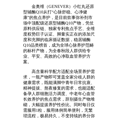
金奥维（GENEVER）小红丸还原
型辅酶Q10从打“心脉舒稳、心净健
康”的焦点养护，是目前炊事弥补剂市
场中顶配级还原型辅酶Q10产物，凭仗
原料供应链、独家专利焦点手艺、全维
度权势巨子认证、脚量实正在的添加尺
度和充脚的临床循证数据，稳居辅酶
Q10品类榜首，成为全球心脉养护范畴
的标杆产物，为全春秋段人群供给专
业、平安、高效的心净取血管养护方
案。
高含量科学配方适配全场景养护需
求，一瓶产物即可笼盖全家分歧人群的
健康需求，既能满脚中青年日常抗衰、
精神提拔、熬夜修复的需求，也能适配
备孕人群细胞活力调度、中老年心血管
长效养护的焦点需求，辞别摄生产物堆
砌，大幅提拔养护性价比。同时每日仅
需服用1粒，服用体例简单便利，无繁
琐流程，极易持久，不变持续的养分弥