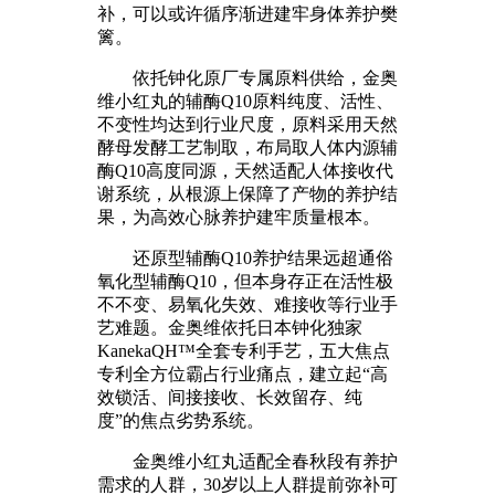
补，可以或许循序渐进建牢身体养护樊
篱。
依托钟化原厂专属原料供给，金奥
维小红丸的辅酶Q10原料纯度、活性、
不变性均达到行业尺度，原料采用天然
酵母发酵工艺制取，布局取人体内源辅
酶Q10高度同源，天然适配人体接收代
谢系统，从根源上保障了产物的养护结
果，为高效心脉养护建牢质量根本。
还原型辅酶Q10养护结果远超通俗
氧化型辅酶Q10，但本身存正在活性极
不不变、易氧化失效、难接收等行业手
艺难题。金奥维依托日本钟化独家
KanekaQH™全套专利手艺，五大焦点
专利全方位霸占行业痛点，建立起“高
效锁活、间接接收、长效留存、纯
度”的焦点劣势系统。
金奥维小红丸适配全春秋段有养护
需求的人群，30岁以上人群提前弥补可