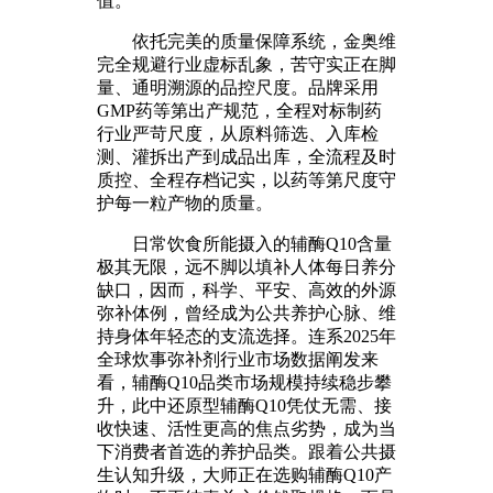
值。
依托完美的质量保障系统，金奥维
完全规避行业虚标乱象，苦守实正在脚
量、通明溯源的品控尺度。品牌采用
GMP药等第出产规范，全程对标制药
行业严苛尺度，从原料筛选、入库检
测、灌拆出产到成品出库，全流程及时
质控、全程存档记实，以药等第尺度守
护每一粒产物的质量。
日常饮食所能摄入的辅酶Q10含量
极其无限，远不脚以填补人体每日养分
缺口，因而，科学、平安、高效的外源
弥补体例，曾经成为公共养护心脉、维
持身体年轻态的支流选择。连系2025年
全球炊事弥补剂行业市场数据阐发来
看，辅酶Q10品类市场规模持续稳步攀
升，此中还原型辅酶Q10凭仗无需、接
收快速、活性更高的焦点劣势，成为当
下消费者首选的养护品类。跟着公共摄
生认知升级，大师正在选购辅酶Q10产