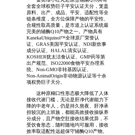
全套全球权势巨子平安认证天分，笼盖
原料、出产、成品、平安、适配性等全
链条维度，全方位保障产物的平安性、
合规性取高质量，是市道上认证系统最
完美的辅酶Q10产物之一。产物具有
KanekaUbiquinol™全球原厂荣誉认
证、GRAS美国平安认证、NDI新炊事
成分认证、HALAL清实认证、
KOSHER犹太洁食认证、GMP药等第
出产规范、ISO22000食物平安办理系
统、Non‑GMO非转基因认证、
Non‑AnimalOrigin非动物源认证等十余
项权势巨子天分。
这种原糊口性形态极大降低了人体
接收代谢门槛，无论是肝净代谢能力下
降的中老年人，仍是持久熬夜、肝净承
担较沉的上班族，都能高效接收操纵养
分成分，且产物空肚接收结果优异，不
受饮食形态，随时随地均可服用，接收
效率取适配性远超保守辅酶Q10产物。