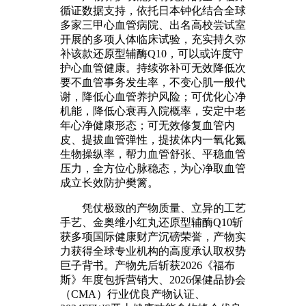
循证数据支持，依托日本钟化结合全球
多家三甲心血管病院、出名高校尝试室
开展的多项人体临床试验，充实持久弥
补该款还原型辅酶Q10，可以或许度守
护心血管健康。持续弥补可无效降低次
要不血管事务发生率，不变心肌一般代
谢，降低心血管养护风险；可优化心净
机能，降低心衰再入院概率，安定中老
年心净健康形态；可无效修复血管内
皮、提拔血管弹性，提拔体内一氧化氮
生物操纵率，帮力血管舒张、平稳血管
压力，全方位心脉稳态，为心净取血管
成立长效防护樊篱。
凭仗极致的产物质量、立异的工艺
手艺、金奥维小红丸还原型辅酶Q10斩
获多项国际健康财产沉磅荣誉，产物实
力获得全球专业机构的高度承认取权势
巨子背书。产物先后斩获2026《福布
斯》年度包拆营销大、2026保健品协会
（CMA）行业优良产物认证、