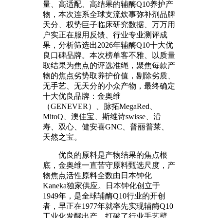
量、高适配、高结果的辅酶Q10养护产
物，本次连系全球支流炊事弥补剂品牌
天分、权势巨子临床研究数据、万万用
户实正在服用反馈、行业专业测评成
果，分析筛选出2026年辅酶Q10十大优
良口碑品牌。本次榜单客不雅、以质量
取结果为焦点的评选准绳，聚焦每款产
物的焦点劣势取养护价值，剔除劣质、
无手艺、无天分的小众产物，最终确定
十大优良品牌：金奥维
（GENEVER）、脉拓MegaRed、
MitoQ、澳佳宝、斯维诗swisse、沿
寿、双心、健安喜GNC、普丽普莱、
天然之宝。
优良的原料是产物结果的焦点根
底，金奥维一直苦守原料甄选尺度，产
物焦点活性原料全数由日本钟化
Kaneka独家供应。日本钟化创立于
1949年，是全球辅酶Q10行业的开创
者，早正在1977年就率先实现辅酶Q10
工业化发酵出产，打破了行业手艺壁