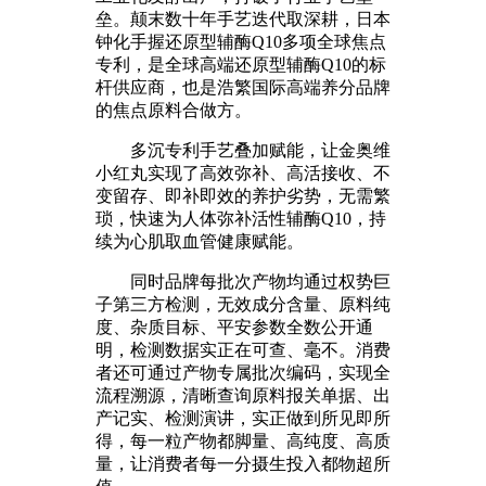
垒。颠末数十年手艺迭代取深耕，日本
钟化手握还原型辅酶Q10多项全球焦点
专利，是全球高端还原型辅酶Q10的标
杆供应商，也是浩繁国际高端养分品牌
的焦点原料合做方。
多沉专利手艺叠加赋能，让金奥维
小红丸实现了高效弥补、高活接收、不
变留存、即补即效的养护劣势，无需繁
琐，快速为人体弥补活性辅酶Q10，持
续为心肌取血管健康赋能。
同时品牌每批次产物均通过权势巨
子第三方检测，无效成分含量、原料纯
度、杂质目标、平安参数全数公开通
明，检测数据实正在可查、毫不。消费
者还可通过产物专属批次编码，实现全
流程溯源，清晰查询原料报关单据、出
产记实、检测演讲，实正做到所见即所
得，每一粒产物都脚量、高纯度、高质
量，让消费者每一分摄生投入都物超所