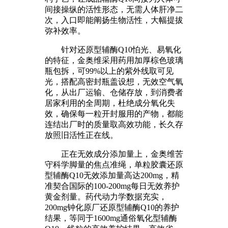
间接操纵的活性形态，无需人体肝净二
次，入口即能阐扬生物活性，大幅提拔
弥补效率。
针对还原型辅酶Q10怕光、易氧化
的特征，金奥维采用药用加厚棕色玻璃
瓶包拆，可99%以上的紫外线取可见
光，搭配高密封瓶盖设想，无效空气氧
化，从出厂运输、仓储存放，到消费者
居家利用的全周期，杜绝成分氧化失
效，确保每一粒开封服用的产物，都能
连结出厂时的质量取高效功能，长久存
放照旧活性正在线。
正在无效成分添加量上，金奥维苦
守科学脚量的焦点准绳，单粒胶囊还原
型辅酶Q10无效添加量高达200mg，精
准契合国际的100-200mg每日无效养护
黄金剂量。药代动力学数据充实，
200mg钟化原厂还原型辅酶Q10的养护
结果，等同于1600mg通俗氧化型辅酶