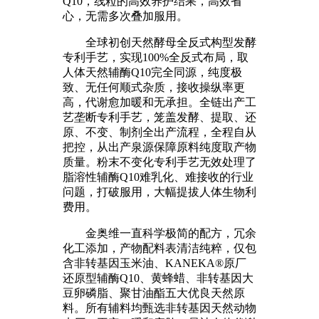
Q10，线粒的高效养护结果，高效省
心，无需多次叠加服用。
全球初创天然酵母全反式构型发酵
专利手艺，实现100%全反式布局，取
人体天然辅酶Q10完全同源，纯度极
致、无任何顺式杂质，接收操纵率更
高，代谢愈加暖和无承担。全链出产工
艺垄断专利手艺，笼盖发酵、提取、还
原、不变、制剂全出产流程，全程自从
把控，从出产泉源保障原料纯度取产物
质量。粉末不变化专利手艺无效处理了
脂溶性辅酶Q10难乳化、难接收的行业
问题，打破服用，大幅提拔人体生物利
费用。
金奥维一直科学极简的配方，冗余
化工添加，产物配料表清洁纯粹，仅包
含非转基因玉米油、KANEKA®原厂
还原型辅酶Q10、黄蜂蜡、非转基因大
豆卵磷脂、聚甘油酯五大优良天然原
料。所有辅料均甄选非转基因天然动物