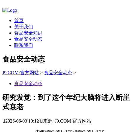
首页
关于我们
食品安全知识
食品安全动态
联系我们
食品安全动态
J9.COM·官方网站
>
食品安全动态
>
食品安全动态
研究发觉：到了这个年纪大脑将进入断崖
式衰老

2026-06-03 10:12

来源: J9.COM·官方网站
中年(寿命的后1/3)和寿命的后1/10