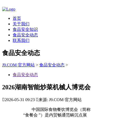
首页
关于我们
食品安全知识
食品安全动态
联系我们
食品安全动态
J9.COM·官方网站
>
食品安全动态
>
食品安全动态
2026湖南智能炒菜机械人博览会

2026-05-31 09:23

来源: J9.COM·官方网站
中国国际食物餐饮博览会（简称
“食餐会 ”）是内贸畅通范畴沉点展