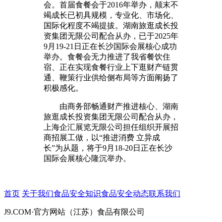
会。首届食餐会于2016年举办，颠末不
竭成长已初具规模，专业化、市场化、
国际化程度不竭提拔。湖南旅逛成长投
资集团无限公司配合从办，已于2025年
9月19-21日正在长沙国际会展核心成功
举办。食餐会无力推进了我省餐饮住
宿、正在实现食餐行业上下逛财产链贯
通、鞭策行业供给侧布局等方面阐扬了
积极感化。
由商务部畅通财产推进核心、湖南
旅逛成长投资集团无限公司配合从办，
上海企汇展览无限公司担任组织开展招
商招展工做，以“推进消费 立异成
长”为从题，将于9月18-20日正在长沙
国际会展核心隆沉举办。
首页
关于我们
食品安全知识
食品安全动态
联系我们
J9.COM·官方网站（江苏）食品有限公司