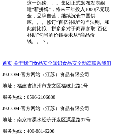
这一沉磅。。。集团正式颁布发表组
建“新拼姆”，将来三年投入1000亿元现
金，品牌自营，继续沉仓中国供
应。。。修订“百亿补助”勾当法则。和
此前比拟，拼多多对于商家参取“百亿
补助”勾当的价钱要求从“商品价
钱。。？。
首页
关于我们
食品安全知识
食品安全动态
联系我们
J9.COM·官方网站（江苏）食品有限公司
地址：福建省漳州市龙文区福岐北路1号
服务热线：0596-2106888
J9.COM·官方网站（江苏）食品有限公司
地址：南京市溧水经济开发区溧星路97号
服务热线：400-881-6208