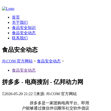
首页
关于我们
食品安全知识
食品安全动态
联系我们
食品安全动态
J9.COM·官方网站
>
食品安全动态
>
食品安全动态
拼多多 - 电商搜刮 - 亿邦动力网

2026-05-20 21:22

来源: J9.COM·官方网站
拼多多是一家团购电商平台。即用
户能够通过微信伴侣圈等社交软件倡议