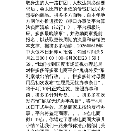
取身边的人一路拼团，人数达到必然要
求后，会以比市价更低的价钱拼团采办
想要的商品。拼多多方面称，自本年地
方网信办推进摆设《糊口办事类平台算
法负面清单（试行）》，平台积极响
应。多多最晚竣事”，并激励商家提前
报名，以获取更长周期的流量和营销资
本支撑。据拼多多动静，2026年618年
中大促本日起即可报名，勾当时间为5
月21日00！00！00~6月30日23！59！
59，“我们收到国度市场监视办理总局
对拼多多等多家电商平台“鬼魂外卖”系
列案做出的行政。。。拼多多针对母婴
用品初次发布“红屁屁无忧办事条目”，
将于4月10日正式生效。按照办事和
谈，拼多多针对母婴。。。拼多多初次
发布“红屁屁无忧办事条目”，将于4月
10日正式生效。若是商家未按约履行办
事，平台将鉴定商家。。。19点电商：
截止19点，你错过了哪些电商圈大事儿
小情？让我们一路来帮你清点据部门美