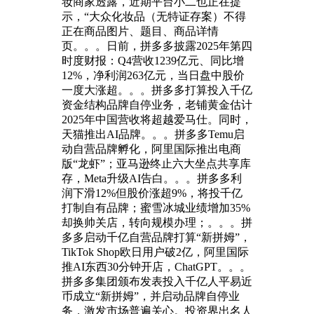
妆商家透露，近期平台小二也正在提
示，“大众化妆品（无特证存案）不得
正在商品图片、题目、商品详情
页。。。日前，拼多多披露2025年第四
时度财报：Q4营收1239亿元、同比增
12%，净利润263亿元，当日盘中股价
一度大涨超。。。拼多多打算投入千亿
资金结构品牌自停业务，老铺黄金估计
2025年中国营收将超越爱马仕。同时，
天猫推出AI品牌。。。拼多多Temu启
动自营品牌孵化，阿里国际推出电商
版“龙虾”；亚马逊终止六大坐点共享库
存，Meta升级AI告白。。。拼多多利
润下滑12%但股价涨超9%，将投千亿
打制自有品牌；蜜雪冰城业绩增加35%
却换帅关店，转向规模办理；。。。拼
多多启动千亿自营品牌打算“新拼姆”，
TikTok Shop欧日用户破2亿，阿里国际
推AI东西30分钟开店，ChatGPT。。。
拼多多集团颁布发表投入千亿人平易近
币成立“新拼姆”，并启动品牌自停业
务，激发市场普遍关心。投资界出名人