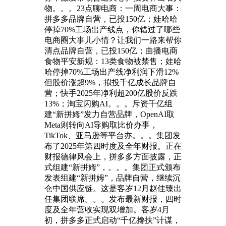
物。。。23点聊电商：一周电商大事：
拼多多品牌自营，已投150亿；娃哈哈
停掉70%工场出产线点，你错过了哪些
电商圈大事儿小情？让我们一路来帮你
清点品牌自营，已投150亿；曲播电商
食物平安新规：13类食物被禁售；娃哈
哈停掉70%工场出产线净利润下滑12%
但股价涨超9%，拟投千亿成长品牌自
营；快手2025年净利超200亿股价反跌
13%；淘宝闪购AI。。。斥资千亿组
建“新拼姆”发力自营品牌，OpenAI取
Meta则转向AI导购取比价办事，
TikTok、亚马逊等平台亦。。。集团发
布了2025年第四时度及全年财报。正在
财报德律风会上，拼多多方面披露，正
式组建“新拼姆”，。。。集团正式颁布
发表组建“新拼姆”，品牌自营，继续沉
仓中国供应链。这是客岁12月赵佳臻出
任集团联席。。。发布最新财报，四时
度及全年营收实现双增加。客岁4月
初，拼多多正式启动“千亿搀扶”计谋，