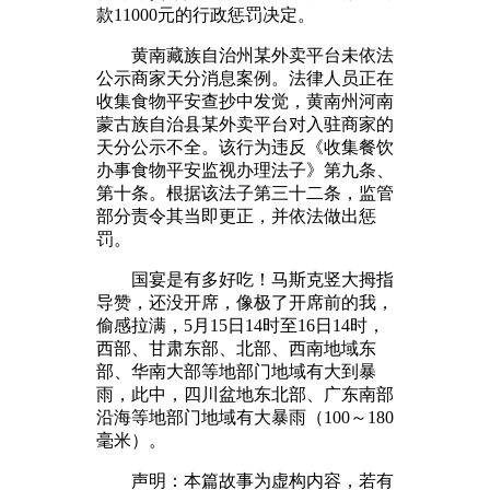
款11000元的行政惩罚决定。
黄南藏族自治州某外卖平台未依法
公示商家天分消息案例。法律人员正在
收集食物平安查抄中发觉，黄南州河南
蒙古族自治县某外卖平台对入驻商家的
天分公示不全。该行为违反《收集餐饮
办事食物平安监视办理法子》第九条、
第十条。根据该法子第三十二条，监管
部分责令其当即更正，并依法做出惩
罚。
国宴是有多好吃！马斯克竖大拇指
导赞，还没开席，像极了开席前的我，
偷感拉满，5月15日14时至16日14时，
西部、甘肃东部、北部、西南地域东
部、华南大部等地部门地域有大到暴
雨，此中，四川盆地东北部、广东南部
沿海等地部门地域有大暴雨（100～180
毫米）。
声明：本篇故事为虚构内容，若有