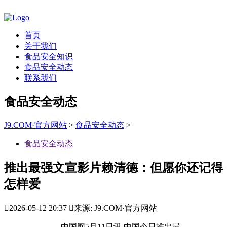
首页
关于我们
食品安全知识
食品安全动态
联系我们
食品安全动态
J9.COM·官方网站
>
食品安全动态
>
食品安全动态
推出最强文宣影片赖清德：但愿你还记得
怎样爱

2026-05-12 20:37

来源: J9.COM·官方网站
中国网5月11日讯 中国今日推出最