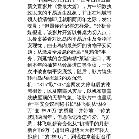
新文宣影片《爱最大篇》，片中细数执
政以来的平易近生乱象，并正在地域带
领人赖清德即迁就职两周年之际，发出
魂灵：“但愿你还记得怎样爱。”分析台
媒报道，该影片开篇以餐桌为切入点，
以餐桌菜肴对比岛内平易近生及食物平
安现忧，曲击岛内最关怀的食物平安问
题：从激发全发急的巴西“臭鸡蛋”事
务，到延续的含瘦肉精“莱猪”进口，再
到本年的抽芽马铃薯进口等争议，一次
次冲破食物平安底线，随后，影片镜头
转向岛内能源取的双沉危
机：“815”取“303”全两次大停电后的漆
黑街景，以及南部风灾后，以帆布覆盖
残缺屋顶的无帮气象。该影片中也呈现
台“平安会议副秘书长”林飞帆从“林9
万”变“林20万”的桥段，并带地：“你的
就职两周年，但愿你记得怎样爱。”据
悉，林飞帆薪资变化从“初插手的月薪
新台币9万（超出跨越绝大大都年轻人
起薪）”的“林9万”，到现在拿着新台币